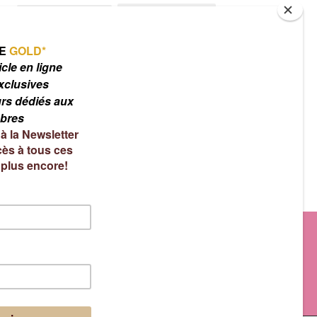
Haute-Savoie
Fast food gourmet
Japon
Huiles essentielles
Irlande
Maroc
Lyon
Marrakech
Nantes
Oman
Phobies
Portugal
Pâtisserie
Restaurants italiens
Sofitel
Tea-Time
SPA
Thé-Tisane
Turquie
S'ABONNER