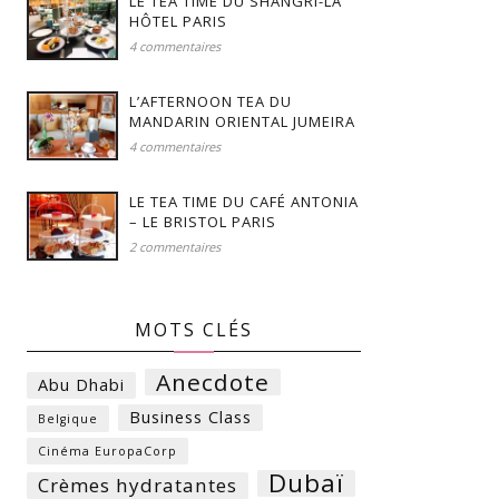
LE TEA TIME DU SHANGRI-LA
HÔTEL PARIS
4 commentaires
L’AFTERNOON TEA DU
MANDARIN ORIENTAL JUMEIRA
4 commentaires
LE TEA TIME DU CAFÉ ANTONIA
– LE BRISTOL PARIS
2 commentaires
MOTS CLÉS
Anecdote
Abu Dhabi
Business Class
Belgique
Cinéma EuropaCorp
Dubaï
Crèmes hydratantes